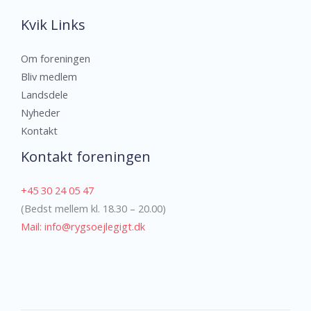
o
Kvik Links
n
n
Om foreningen
u
Bliv medlem
m
Landsdele
m
Nyheder
e
Kontakt
r
Kontakt foreningen
+45 30 24 05 47
(Bedst mellem kl. 18.30 – 20.00)
Mail: info@rygsoejlegigt.dk