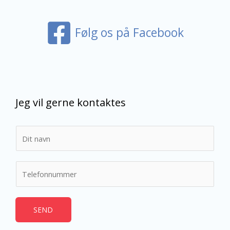
Følg os på Facebook
Jeg vil gerne kontaktes
N
a
v
T
n
e
*
l
e
SEND
f