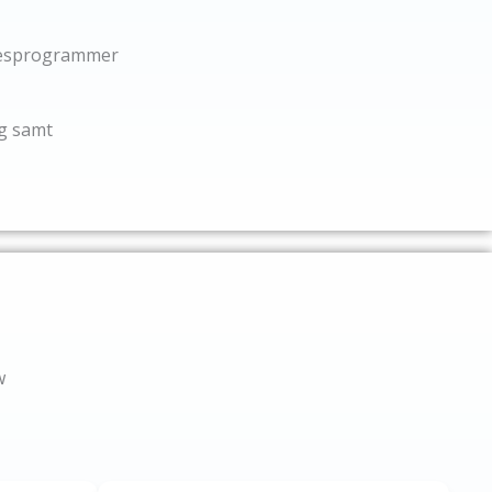
esprogrammer
ng samt
w