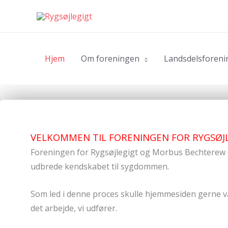
Gå
til
indholdet
Hjem
Om foreningen
Landsdelsforeni
VELKOMMEN TIL FORENINGEN FOR RYGSØ
Foreningen for Rygsøjlegigt og Morbus Bechterew 
udbrede kendskabet til sygdommen.
Som led i denne proces skulle hjemmesiden gerne 
det arbejde, vi udfører.