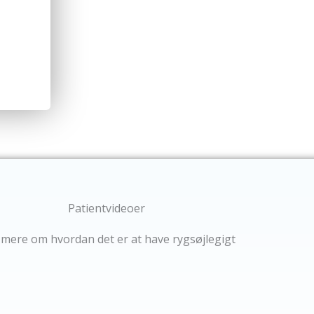
Der er rigtig mange gode grunde til at bl
Foreningen for Rygsøjlegigt og Morbus B
Patientvideoer
mere om hvordan det er at have rygsøjlegigt