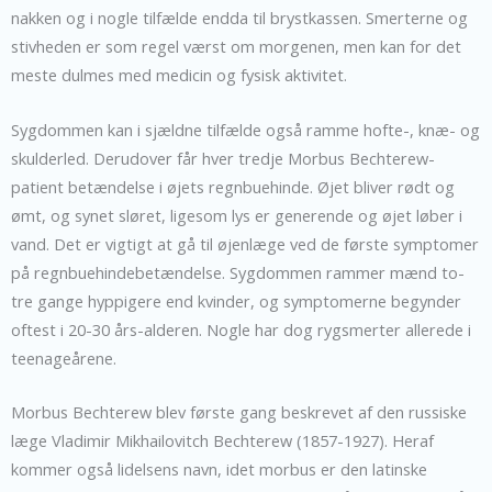
nakken og i nogle tilfælde endda til brystkassen. Smerterne og
stivheden er som regel værst om morgenen, men kan for det
meste dulmes med medicin og fysisk aktivitet.
Sygdommen kan i sjældne tilfælde også ramme hofte-, knæ- og
skulderled. Derudover får hver tredje Morbus Bechterew-
patient betændelse i øjets regnbuehinde. Øjet bliver rødt og
ømt, og synet sløret, ligesom lys er generende og øjet løber i
vand. Det er vigtigt at gå til øjenlæge ved de første symptomer
på regnbuehindebetændelse. Sygdommen rammer mænd to-
tre gange hyppigere end kvinder, og symptomerne begynder
oftest i 20-30 års-alderen. Nogle har dog rygsmerter allerede i
teenageårene.
Morbus Bechterew blev første gang beskrevet af den russiske
læge Vladimir Mikhailovitch Bechterew (1857-1927). Heraf
kommer også lidelsens navn, idet morbus er den latinske