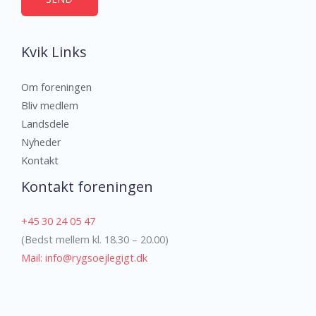
f
o
Kvik Links
n
n
Om foreningen
u
Bliv medlem
m
Landsdele
m
Nyheder
e
Kontakt
r
Kontakt foreningen
+45 30 24 05 47
(Bedst mellem kl. 18.30 – 20.00)
Mail: info@rygsoejlegigt.dk