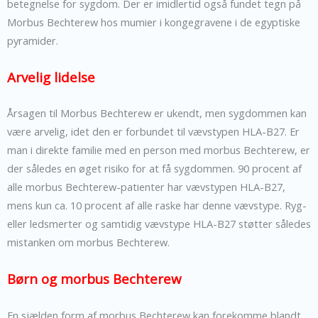
betegnelse for sygdom. Der er imidlertid også fundet tegn på
Morbus Bechterew hos mumier i kongegravene i de egyptiske
pyramider.
Arvelig lidelse
Årsagen til Morbus Bechterew er ukendt, men sygdommen kan
være arvelig, idet den er forbundet til vævstypen HLA-B27. Er
man i direkte familie med en person med morbus Bechterew, er
der således en øget risiko for at få sygdommen. 90 procent af
alle morbus Bechterew-patienter har vævstypen HLA-B27,
mens kun ca. 10 procent af alle raske har denne vævstype. Ryg-
eller ledsmerter og samtidig vævstype HLA-B27 støtter således
mistanken om morbus Bechterew.
Børn og morbus Bechterew
En sjælden form af morbus Bechterew kan forekomme blandt