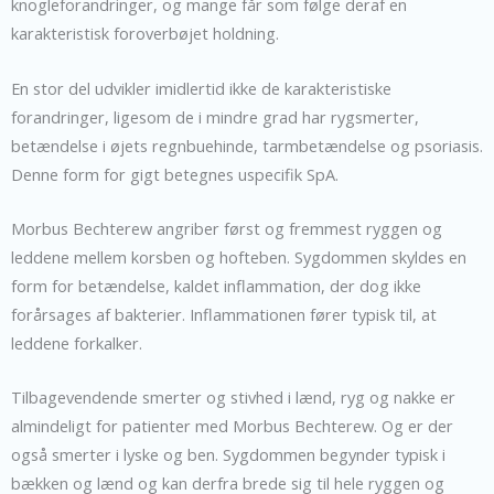
knogleforandringer, og mange får som følge deraf en
karakteristisk foroverbøjet holdning.
En stor del udvikler imidlertid ikke de karakteristiske
forandringer, ligesom de i mindre grad har rygsmerter,
betændelse i øjets regnbuehinde, tarmbetændelse og psoriasis.
Denne form for gigt betegnes uspecifik SpA.
Morbus Bechterew angriber først og fremmest ryggen og
leddene mellem korsben og hofteben. Sygdommen skyldes en
form for betændelse, kaldet inflammation, der dog ikke
forårsages af bakterier. Inflammationen fører typisk til, at
leddene forkalker.
Tilbagevendende smerter og stivhed i lænd, ryg og nakke er
almindeligt for patienter med Morbus Bechterew. Og er der
også smerter i lyske og ben. Sygdommen begynder typisk i
bækken og lænd og kan derfra brede sig til hele ryggen og