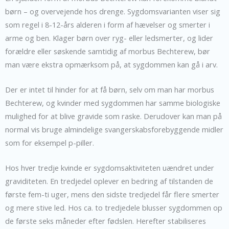
børn – og overvejende hos drenge. Sygdomsvarianten viser sig
som regel i 8-12-års alderen i form af hævelser og smerter i
arme og ben. Klager børn over ryg- eller ledsmerter, og lider
forældre eller søskende samtidig af morbus Bechterew, bør
man være ekstra opmærksom på, at sygdommen kan gå i arv.
Der er intet til hinder for at få børn, selv om man har morbus
Bechterew, og kvinder med sygdommen har samme biologiske
mulighed for at blive gravide som raske. Derudover kan man på
normal vis bruge almindelige svangerskabsforebyggende midler
som for eksempel p-piller.
Hos hver tredje kvinde er sygdomsaktiviteten uændret under
graviditeten. En tredjedel oplever en bedring af tilstanden de
første fem-ti uger, mens den sidste tredjedel får flere smerter
og mere stive led. Hos ca. to tredjedele blusser sygdommen op
de første seks måneder efter fødslen. Herefter stabiliseres