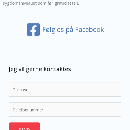
sygdomsniveauet som før graviditeten.
Følg os på Facebook
Jeg vil gerne kontaktes
N
a
v
T
n
e
*
l
e
SEND