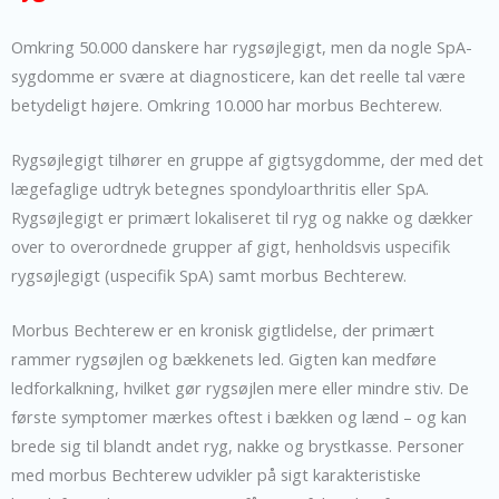
Omkring 50.000 danskere har rygsøjlegigt, men da nogle SpA-
sygdomme er svære at diagnosticere, kan det reelle tal være
betydeligt højere. Omkring 10.000 har morbus Bechterew.
Rygsøjlegigt tilhører en gruppe af gigtsygdomme, der med det
lægefaglige udtryk betegnes spondyloarthritis eller SpA.
Rygsøjlegigt er primært lokaliseret til ryg og nakke og dækker
over to overordnede grupper af gigt, henholdsvis uspecifik
rygsøjlegigt (uspecifik SpA) samt morbus Bechterew.
Morbus Bechterew er en kronisk gigtlidelse, der primært
rammer rygsøjlen og bækkenets led. Gigten kan medføre
ledforkalkning, hvilket gør rygsøjlen mere eller mindre stiv. De
første symptomer mærkes oftest i bækken og lænd – og kan
brede sig til blandt andet ryg, nakke og brystkasse. Personer
med morbus Bechterew udvikler på sigt karakteristiske